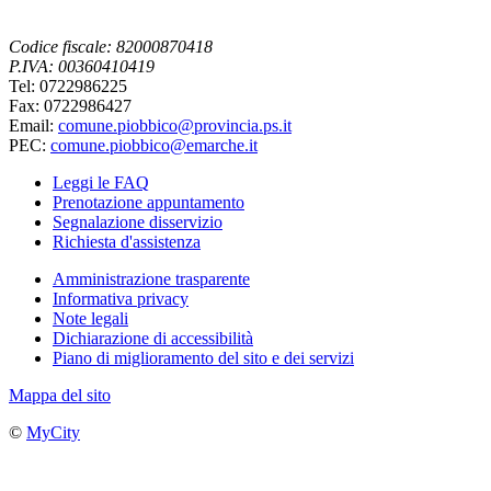
Codice fiscale: 82000870418
P.IVA: 00360410419
Tel: 0722986225
Fax: 0722986427
Email:
comune.piobbico@provincia.ps.it
PEC:
comune.piobbico@emarche.it
Leggi le FAQ
Prenotazione appuntamento
Segnalazione disservizio
Richiesta d'assistenza
Amministrazione trasparente
Informativa privacy
Note legali
Dichiarazione di accessibilità
Piano di miglioramento del sito e dei servizi
Mappa del sito
©
MyCity