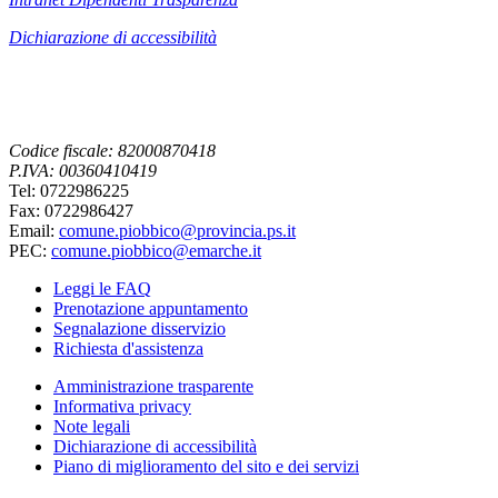
Dichiarazione di accessibilità
Codice fiscale: 82000870418
P.IVA: 00360410419
Tel: 0722986225
Fax: 0722986427
Email:
comune.piobbico@provincia.ps.it
PEC:
comune.piobbico@emarche.it
Leggi le FAQ
Prenotazione appuntamento
Segnalazione disservizio
Richiesta d'assistenza
Amministrazione trasparente
Informativa privacy
Note legali
Dichiarazione di accessibilità
Piano di miglioramento del sito e dei servizi